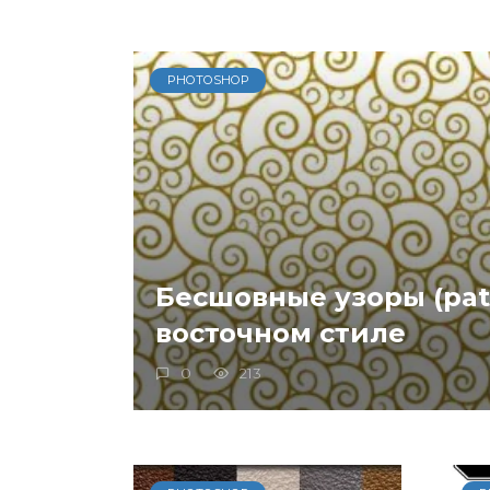
PHOTOSHOP
Бесшовные узоры (patt
восточном стиле
0
213