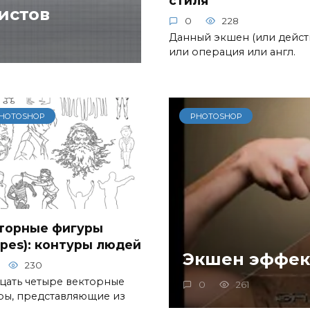
истов
0
228
Данный экшен (или дейст
или операция или англ.
HOTOSHOP
PHOTOSHOP
торные фигуры
apes): контуры людей
Экшен эффек
230
цать четыре векторные
0
261
ры, представляющие из