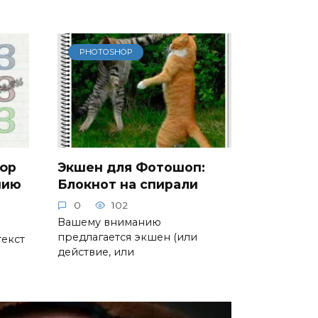
PHOTOSHOP
hop
Экшен для Фотошоп:
нию
Блокнот на спирали
0
102
Вашему вниманию
предлагается экшен (или
текст
действие, или