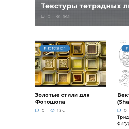
Текстуры тетрадных л
0
565
PHOTOSHOP
P
Золотые стили для
Век
Фотошопа
(Sh
0
1.3к.
0
Трид
фигу