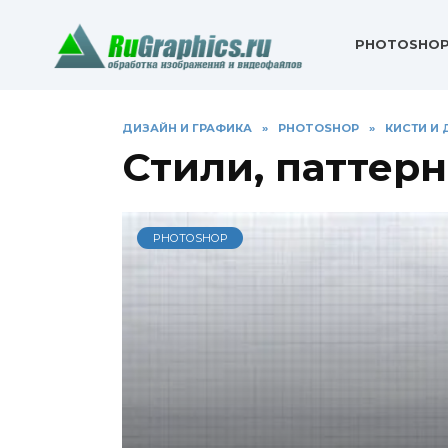
Перейти
к
PHOTOSHO
содержанию
ДИЗАЙН И ГРАФИКА
»
PHOTOSHOP
»
КИСТИ И
Стили, паттер
PHOTOSHOP