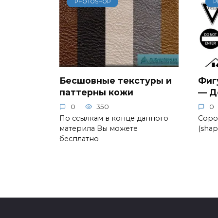
PHOTOSHOP
P
Бесшовные текстуры и
Фиг
паттерны кожи
— Д
0
350
0
По ссылкам в конце данного
Соро
материла Вы можете
(sha
бесплатно
Пагинация
записей