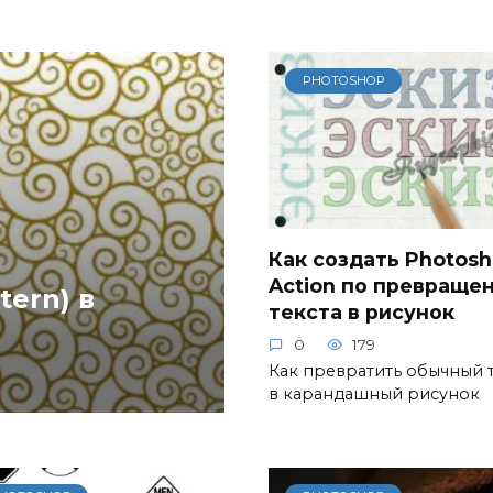
PHOTOSHOP
Как создать Photos
Action по превраще
ern) в
текста в рисунок
0
179
Как превратить обычный 
в карандашный рисунок