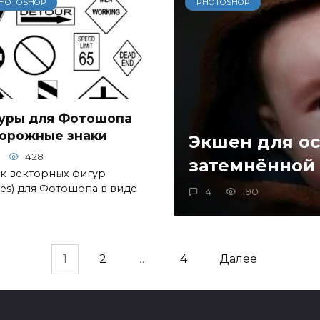
HOTOSHOP
PHOTOSHOP
уры для Фотошопа
орожные знаки
Экшен для о
428
затемнённой
к векторных фигур
pes) для Фотошопа в виде
4
190
1
2
…
4
Далее