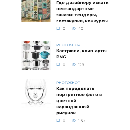
Где дизайнеру искать
нестандартные
заказы: тендеры,
госзакупки, конкурсы
0
40
PHOTOSHOP
Кастрюли, клип-арты
PNG
0
128
PHOTOSHOP
Как переделать
портретное фото в
цветной
карандашный
рисунок
0
1.6к.