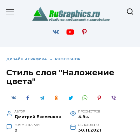
Перейти
к
содержанию
ДИЗАЙН И ГРАФИКА
»
PHOTOSHOP
Стиль слоя "Наложение
цвета"
АВТОР
ПРОСМОТРОВ
Дмитрий Евсеенков
4.9к.
КОММЕНТАРИИ
ОБНОВЛЕНО
0
30.11.2021