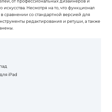
елей, от профессиональных дизайнеров и
 искусства. Несмотря на то, что функционал
в сравнении со стандартной версией для
нструменты редактирования и ретуши, а также
анены.
йпад
для iPad