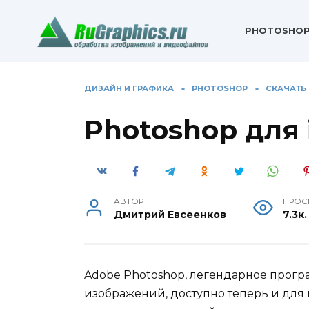
Перейти
к
PHOTOSHO
содержанию
ДИЗАЙН И ГРАФИКА
»
PHOTOSHOP
»
СКАЧАТЬ
Photoshop для 
АВТОР
ПРОС
Дмитрий Евсеенков
7.3к.
Adobe Photoshop, легендарное прог
изображений, доступно теперь и для