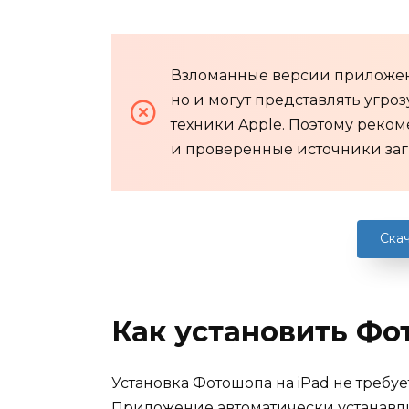
Взломанные версии приложени
но и могут представлять угро
техники Apple. Поэтому реко
и проверенные источники заг
Скач
Как установить Фо
Установка Фотошопа на iPad не требу
Приложение автоматически устанавлив