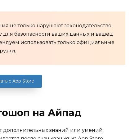
я не только нарушают законодательство,
зу для безопасности ваших данных и вашец
мендуем использовать только официальные
рузки.
ать с App Store
тошоп на Айпад
ет дополнительных знаний или умений.
ается после скачивания из App Store.