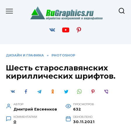
Перейти
к
содержанию
ДИЗАЙН И ГРАФИКА
»
PHOTOSHOP
Шесть старославянских
кириллических шрифтов.
АВТОР
ПРОСМОТРОВ
Дмитрий Евсеенков
632
КОММЕНТАРИИ
ОБНОВЛЕНО
0
30.11.2021