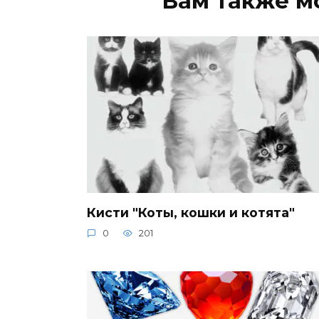
Вам также м
Кисти "Коты, кошки и котята"
0
201