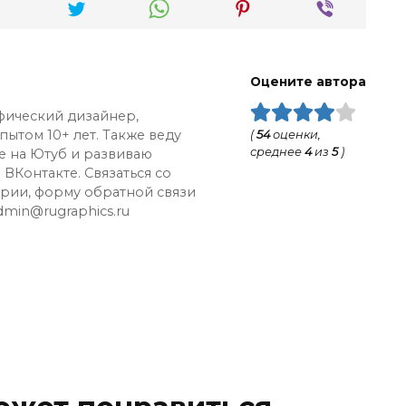
Оцените автора
афический дизайнер,
ытом 10+ лет. Также веду
(
54
оценки,
среднее
4
из
5
)
е на Ютуб и развиваю
ВКонтакте. Связаться со
рии, форму обратной связи
dmin@rugraphics.ru