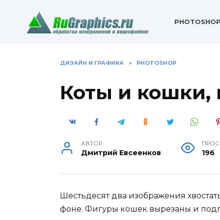
Перейти
к
PHOTOSHO
содержанию
ДИЗАЙН И ГРАФИКА
»
PHOTOSHOP
Коты и кошки,
АВТОР
ПРОС
Дмитрий Евсеенков
196
Шестьдесят два изображения хвостаты
фоне. Фигуры кошек вырезаны и подг