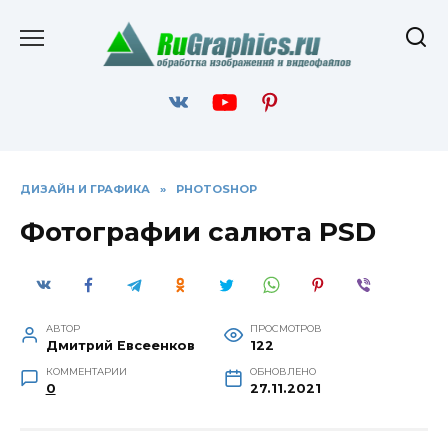
Перейти
к
содержанию
ДИЗАЙН И ГРАФИКА
»
PHOTOSHOP
Фотографии салюта PSD
АВТОР
ПРОСМОТРОВ
Дмитрий Евсеенков
122
КОММЕНТАРИИ
ОБНОВЛЕНО
0
27.11.2021