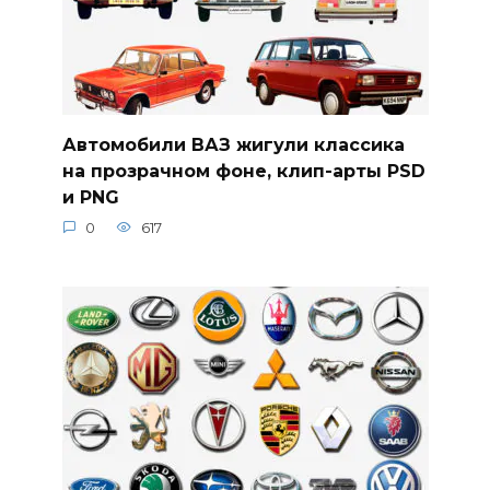
Автомобили ВАЗ жигули классика
на прозрачном фоне, клип-арты PSD
и PNG
0
617