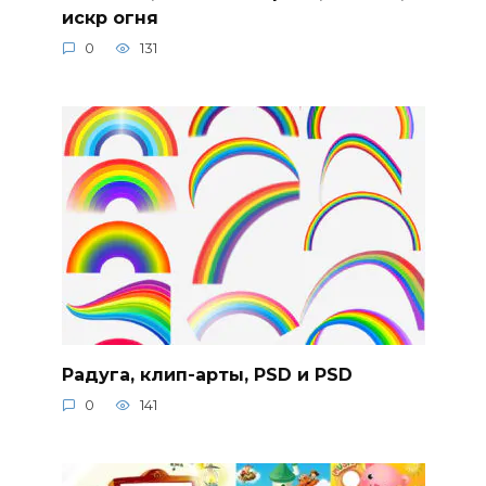
искр огня
0
131
Радуга, клип-арты, PSD и PSD
0
141