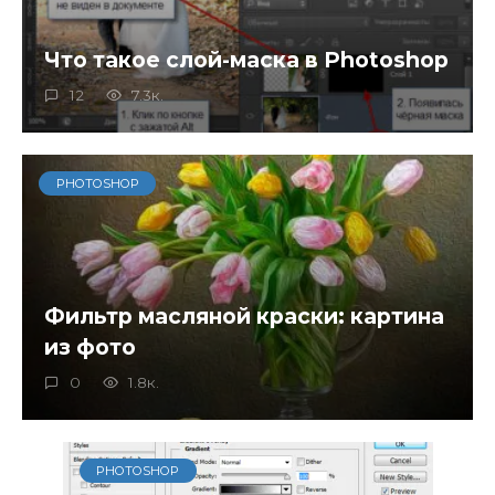
Что такое слой-маска в Photoshop
12
7.3к.
PHOTOSHOP
Фильтр масляной краски: картина
из фото
0
1.8к.
PHOTOSHOP