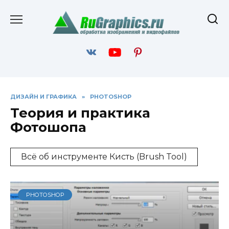
Перейти
к
содержанию
ДИЗАЙН И ГРАФИКА
»
PHOTOSHOP
Теория и практика
Фотошопа
Всё об инструменте Кисть (Brush Tool)
PHOTOSHOP