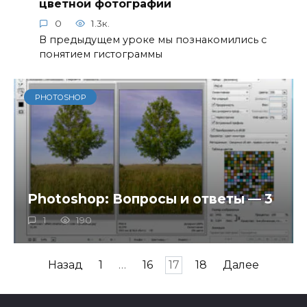
цветной фотографии
0
1.3к.
В предыдущем уроке мы познакомились с
понятием гистограммы
PHOTOSHOP
Photoshop: Вопросы и ответы — 3
1
190
Пагинация
Назад
1
…
16
17
18
Далее
записей