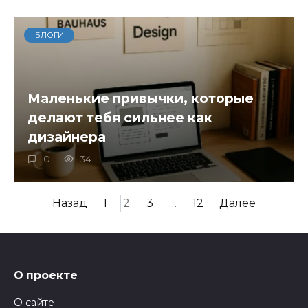
БЛОГИ
Маленькие привычки, которые
делают тебя сильнее как
дизайнера
0
34
Пагинация
Назад
1
2
3
…
12
Далее
записей
О проекте
О сайте