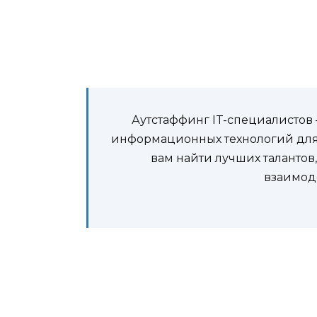
Аутстаффинг IT-специалистов
информационных технологий для
вам найти лучших талантов
взаимод