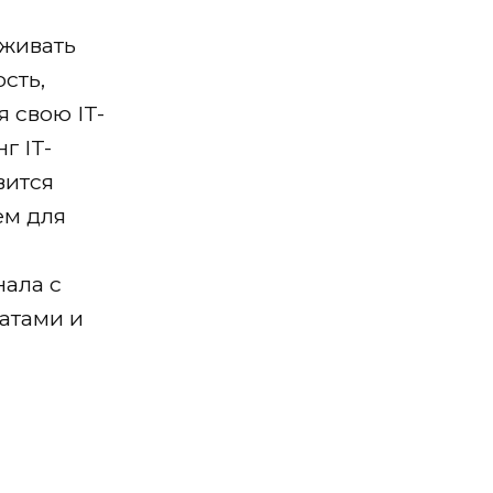
живать
сть,
 свою IT-
г IT-
вится
м для
нала с
атами и