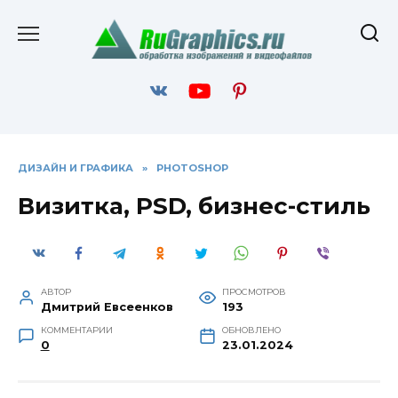
Перейти
к
содержанию
ДИЗАЙН И ГРАФИКА
»
PHOTOSHOP
Визитка, PSD, бизнес-стиль
АВТОР
ПРОСМОТРОВ
Дмитрий Евсеенков
193
КОММЕНТАРИИ
ОБНОВЛЕНО
0
23.01.2024