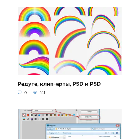
Радуга, клип-арты, PSD и PSD
0
141