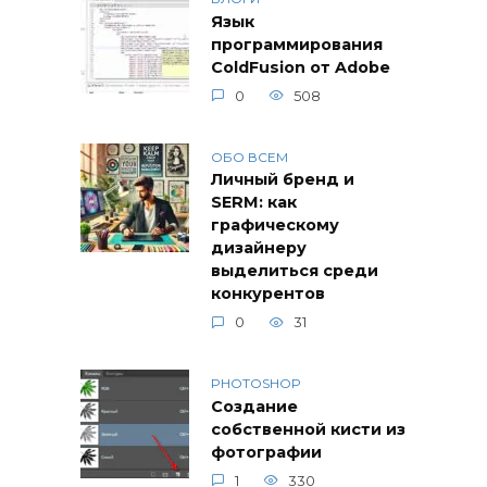
Язык
программирования
ColdFusion от Adobe
0
508
ОБО ВСЕМ
Личный бренд и
SERM: как
графическому
дизайнеру
выделиться среди
конкурентов
0
31
PHOTOSHOP
Создание
собственной кисти из
фотографии
1
330