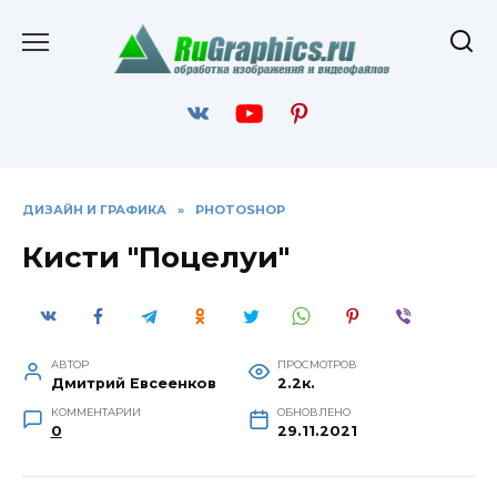
Перейти
к
содержанию
ДИЗАЙН И ГРАФИКА
»
PHOTOSHOP
Кисти "Поцелуи"
АВТОР
ПРОСМОТРОВ
Дмитрий Евсеенков
2.2к.
КОММЕНТАРИИ
ОБНОВЛЕНО
0
29.11.2021