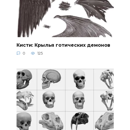
Кисти: Крылья готических демонов
0
125