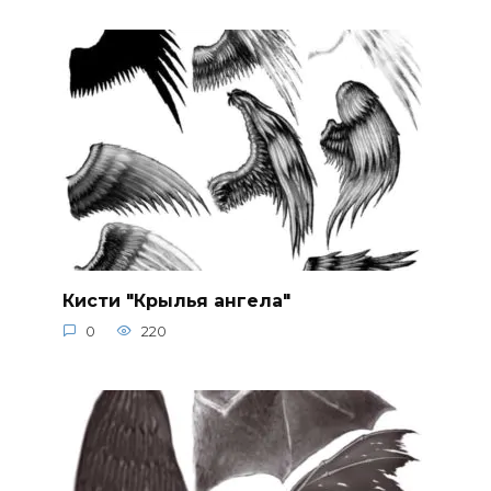
Кисти "Крылья ангела"
0
220