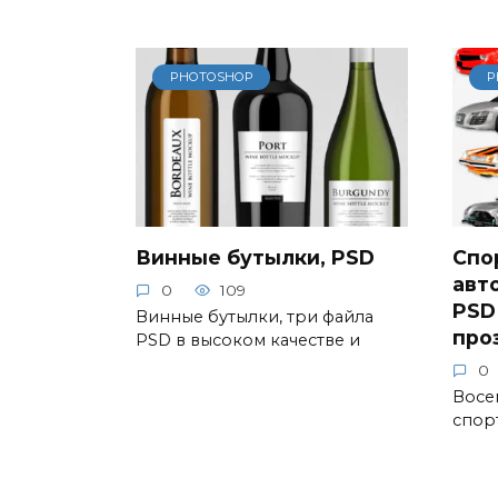
PHOTOSHOP
P
Винные бутылки, PSD
Спо
авт
0
109
PSD
Винные бутылки, три файла
про
PSD в высоком качестве и
0
Восе
спор