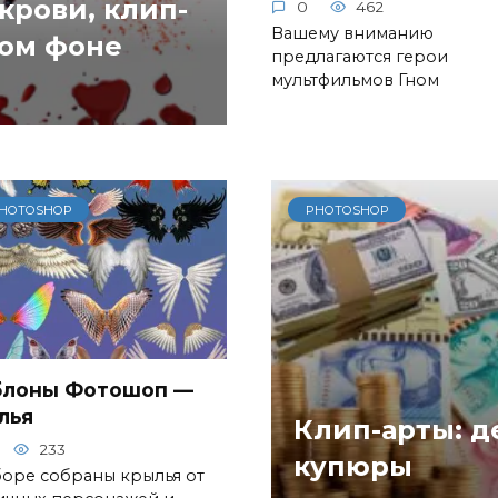
крови, клип-
0
462
Вашему вниманию
ном фоне
предлагаются герои
мультфильмов Гном
HOTOSHOP
PHOTOSHOP
лоны Фотошоп —
лья
Клип-арты: д
233
купюры
боре собраны крылья от