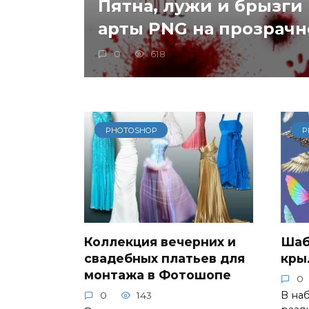
Пятна, лужи и брызги 
арты PNG на прозрач
0
618
PHOTOSHOP
P
Коллекция вечерних и
Шаб
свадебных платьев для
кры
монтажа в Фотошопе
0
В на
0
143