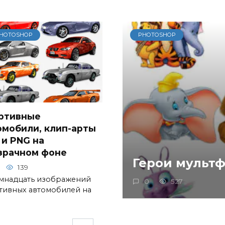
HOTOSHOP
PHOTOSHOP
ртивные
омобили, клип-арты
 и PNG на
зрачном фоне
Герои мульт
139
мнадцать изображений
0
527
тивных автомобилей на