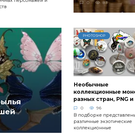
ичных персонажей и
0
83
ств
PHOTOSHOP
Необычные
коллекционные мон
разных стран, PNG и
рылья
0
96
ышей
В подборке представлен
различные экзотические
коллекционные