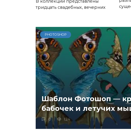
разл
В коллекции представлены
суще
тридцать свадебных, вечерних
PHOTOSHOP
Шаблон Фотошоп — к
бабочек и летучих м
0
124