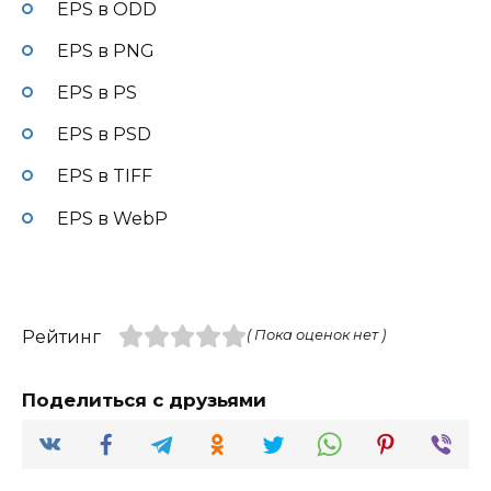
EPS в ODD
EPS в PNG
EPS в PS
EPS в PSD
EPS в TIFF
EPS в WebP
Рейтинг
( Пока оценок нет )
Поделиться с друзьями