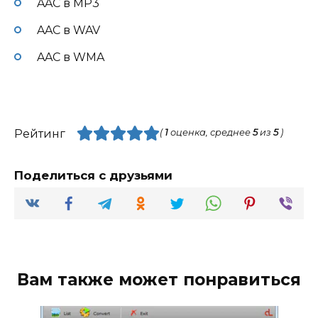
AAC в MP3
AAC в WAV
AAC в WMA
Рейтинг
(
1
оценка, среднее
5
из
5
)
Поделиться с друзьями
Вам также может понравиться