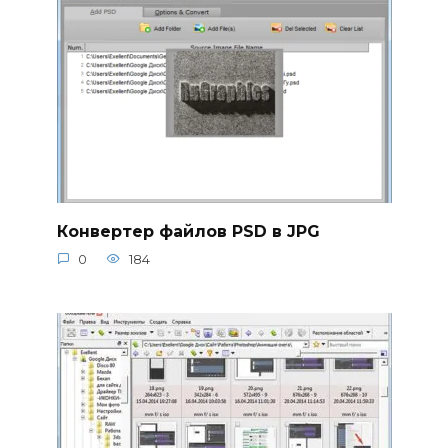
Конвертер файлов PSD в JPG
0
184